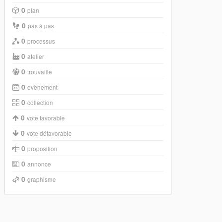
0
plan
0
pas à pas
0
processus
0
atelier
0
trouvaille
0
evènement
0
collection
0
vote favorable
0
vote défavorable
0
proposition
0
annonce
0
graphisme