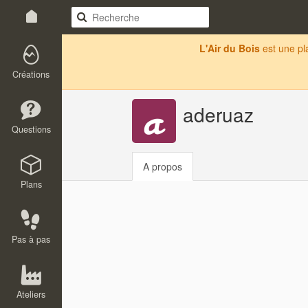
L'Air du Bois
est une p
Créations
aderuaz
Questions
A propos
Plans
Pas à pas
Ateliers