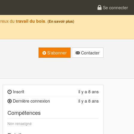
Se connecter
oureux du
travail du bois
.
(En savoir plus)
S'abonner
Contacter
Inscrit
il y a 8 ans
Dernière connexion
il y a 8 ans
Compétences
Non renseigné