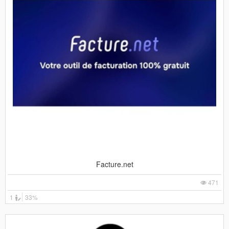
Facture.net
471
1
33%