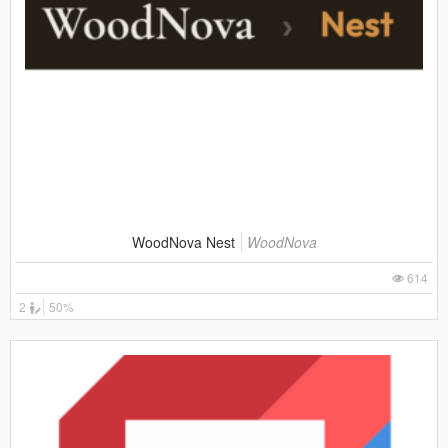
WoodNova Nest
WoodNova
614
2
50%