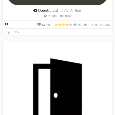
OpenCutList
L'Air du Bois
Plugin SketchUp
33 avis
253
225
123 186
4
89%