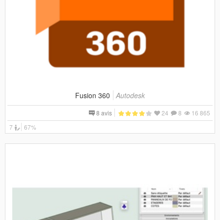
Fusion 360
Autodesk
8 avis
24
8
16 865
7
67%