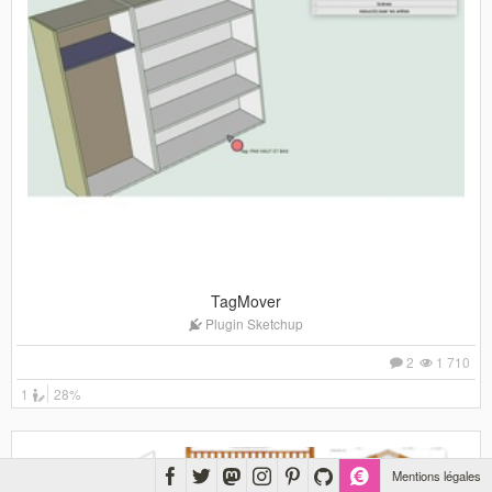
TagMover
Plugin Sketchup
2
1 710
1
28%
Mentions légales