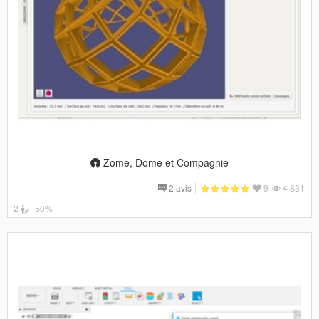
Zome, Dome et Compagnie
2 avis
9
4 831
2
50%