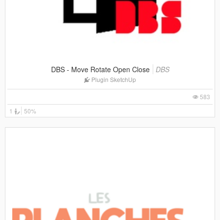
DBS - Move Rotate Open Close
DBS
Plugin SketchUp
583
1
50%