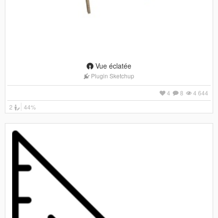
Vue éclatée
Plugin Sketchup
4
8
4 644
2
44%