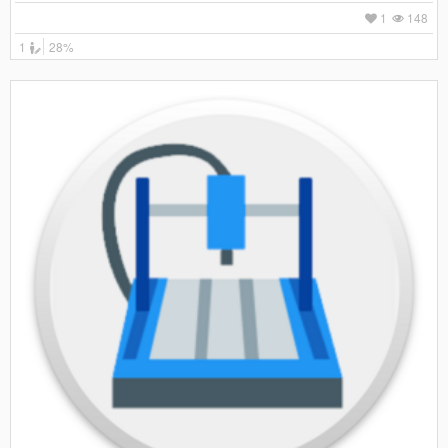
1
148
1
28%