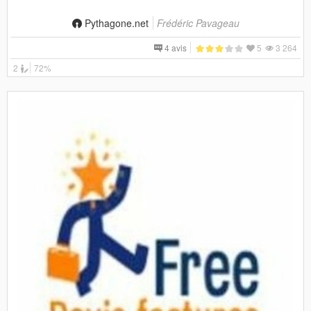
Pythagone.net
Frédéric Pavageau
4 avis
5
3 264
2
72%