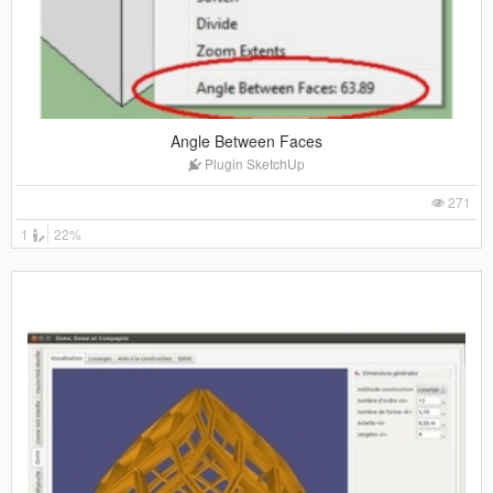
Angle Between Faces
Plugin SketchUp
271
1
22%