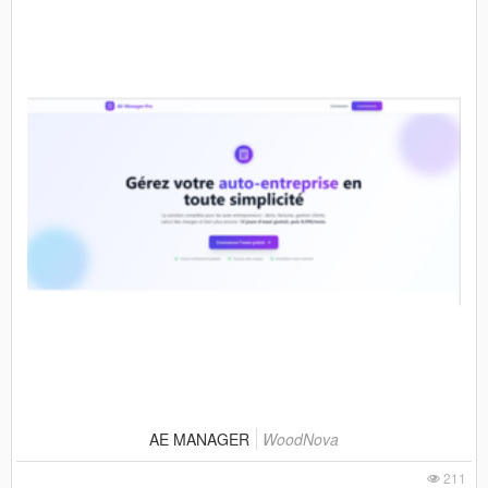
AE MANAGER
WoodNova
211