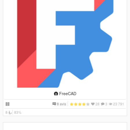
FreeCAD
8 avis
28
3
23 791
8
83%