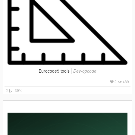
Eurocode5.tools
Dev-opcode
2
489
2
39%