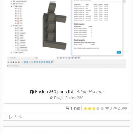
Fusion 360 parts list
Adam Horvath
Plugin Fusion 360
1 avis
3
2 308
1
61%