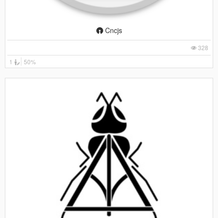
Cncjs
328
1
50%