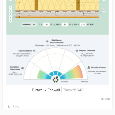
Turtwell - Ecowall
Turtwell SAS
288
1
61%