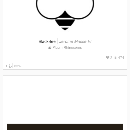
BlackBee
Jérôme Massé EI
Plugin Rhinocéros
2
474
1
83%