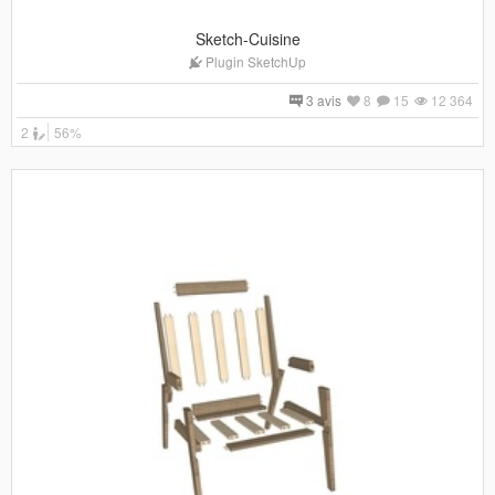
Sketch-Cuisine
Plugin SketchUp
3 avis
8
15
12 364
2
56%