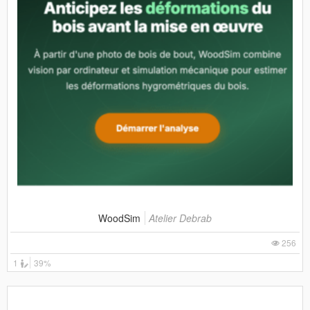
WoodSim
Atelier Debrab
256
1
39%