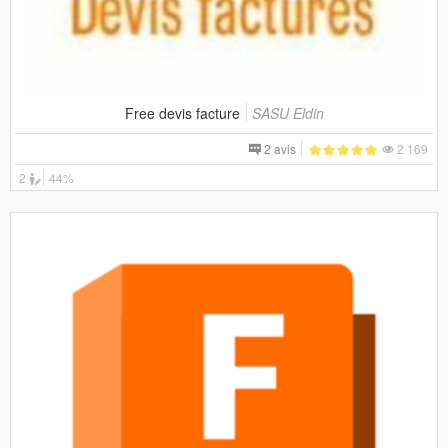
Free devis facture
SASU Eldin
2 avis
2 169
2
44%