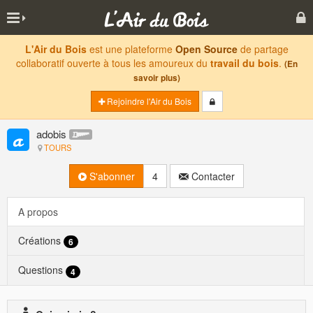
L'Air du Bois
est une plateforme
Open Source
de partage
collaboratif ouverte à tous les amoureux du
travail du bois
.
(En
savoir plus)
Rejoindre l'Air du Bois
adobis
TOURS
S'abonner
4
Contacter
A propos
Créations
6
Questions
4