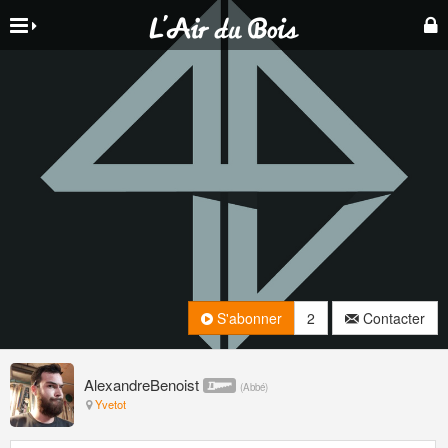
S'abonner
2
Contacter
AlexandreBenoist
(
Abbé
)
Yvetot