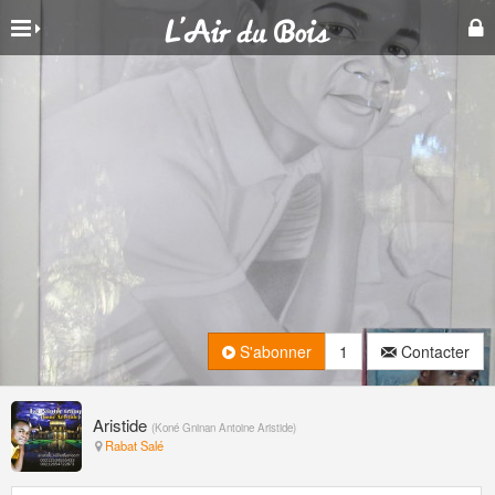
S'abonner
1
Contacter
Aristide
(
Koné Gninan Antoine Aristide
)
Rabat Salé