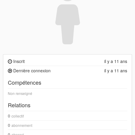
Inscrit
il y a 11 ans
Dernière connexion
il y a 11 ans
Compétences
Non renseigné
Relations
0
collectif
0
abonnement
0
abonné