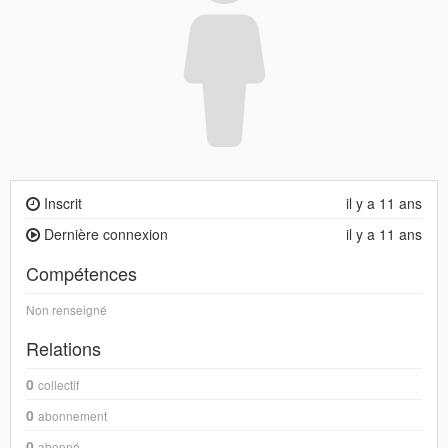
Inscrit
il y a 11 ans
Dernière connexion
il y a 11 ans
Compétences
Non renseigné
Relations
0
collectif
0
abonnement
0
abonné