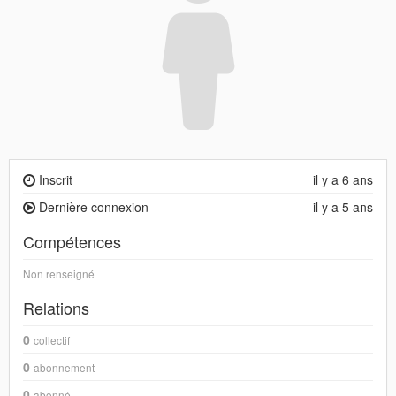
Inscrit
il y a 6 ans
Dernière connexion
il y a 5 ans
Compétences
Non renseigné
Relations
0
collectif
0
abonnement
0
abonné