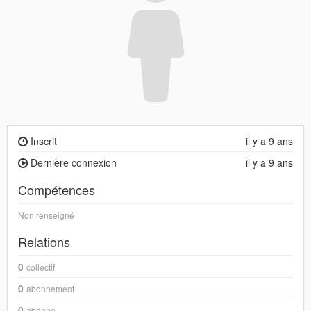
Inscrit
il y a 9 ans
Dernière connexion
il y a 9 ans
Compétences
Non renseigné
Relations
0
collectif
0
abonnement
0
abonné