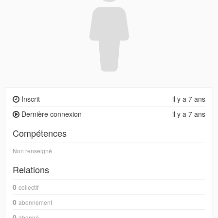
Inscrit
il y a 7 ans
Dernière connexion
il y a 7 ans
Compétences
Non renseigné
Relations
0
collectif
0
abonnement
0
abonné