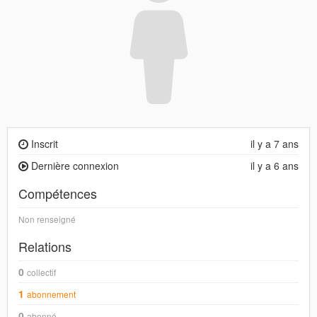
Inscrit
il y a 7 ans
Dernière connexion
il y a 6 ans
Compétences
Non renseigné
Relations
0
collectif
1
abonnement
0
abonné