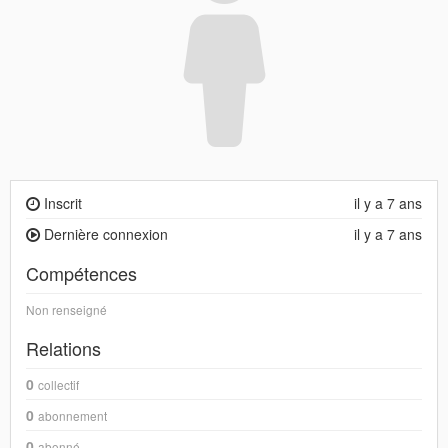
Inscrit
il y a 7 ans
Dernière connexion
il y a 7 ans
Compétences
Non renseigné
Relations
0
collectif
0
abonnement
0
abonné