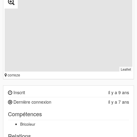
Leaflet
correze
Inscrit
il y a 9 ans
Dernière connexion
il y a 7 ans
Compétences
Bricoleur
Relations