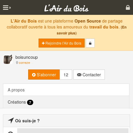
L'Air du Bois
est une plateforme
Open Source
de partage
collaboratif ouverte à tous les amoureux du
travail du bois
.
(En
savoir plus)
Rejoindre l'Air du Bois
boisuncoup
correze
S'abonner
12
Contacter
A propos
Créations
7
Où suis-je ?