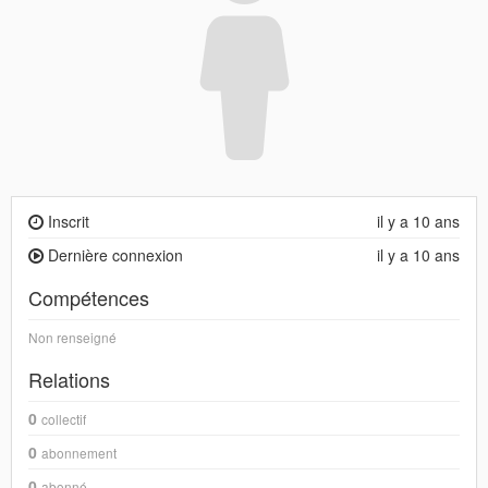
Inscrit
il y a 10 ans
Dernière connexion
il y a 10 ans
Compétences
Non renseigné
Relations
0
collectif
0
abonnement
0
abonné