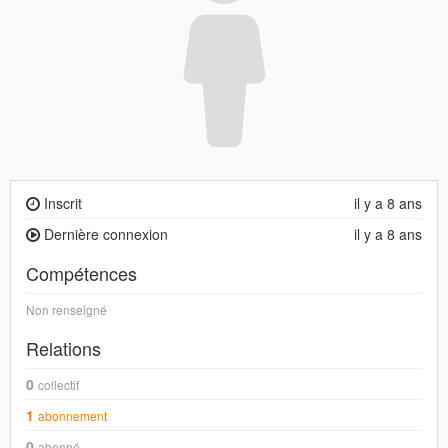
Inscrit
il y a 8 ans
Dernière connexion
il y a 8 ans
Compétences
Non renseigné
Relations
0
collectif
1
abonnement
0
abonné