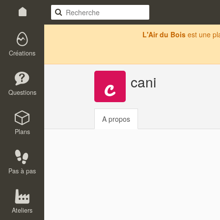
L'Air du Bois
est une p
Créations
cani
Questions
A propos
Plans
Pas à pas
Ateliers