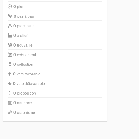
0
plan
0
pas à pas
0
processus
0
atelier
0
trouvaille
0
evènement
0
collection
0
vote favorable
0
vote défavorable
0
proposition
0
annonce
0
graphisme