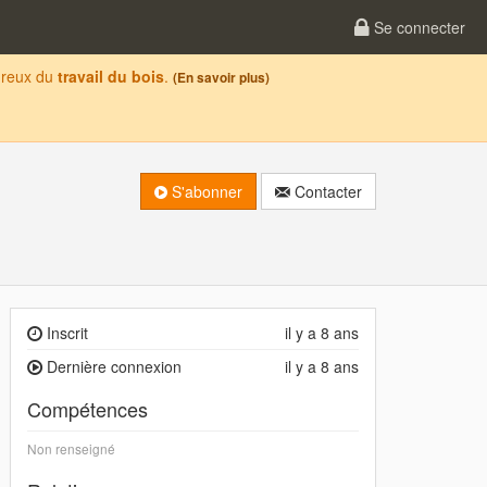
Se connecter
oureux du
travail du bois
.
(En savoir plus)
S'abonner
Contacter
Inscrit
il y a 8 ans
Dernière connexion
il y a 8 ans
Compétences
Non renseigné