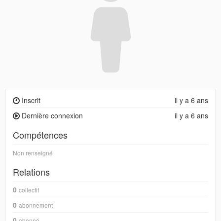
Inscrit
il y a 6 ans
Dernière connexion
il y a 6 ans
Compétences
Non renseigné
Relations
0
collectif
0
abonnement
0
abonné