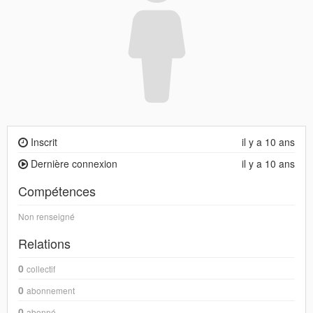
Inscrit
il y a 10 ans
Dernière connexion
il y a 10 ans
Compétences
Non renseigné
Relations
0
collectif
0
abonnement
0
abonné