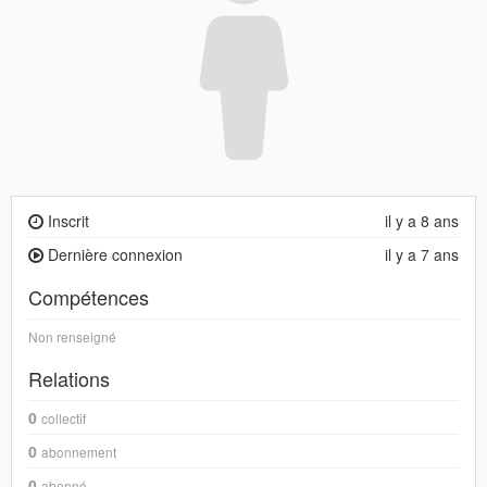
Inscrit
il y a 8 ans
Dernière connexion
il y a 7 ans
Compétences
Non renseigné
Relations
0
collectif
0
abonnement
0
abonné