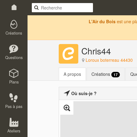
L'Air du Bois
est une p
Créations
Chris44
Questions
Loroux boterreau 44430
A propos
Créations
Qu
17
Plans
Où suis-je ?
Pas à pas
Ateliers