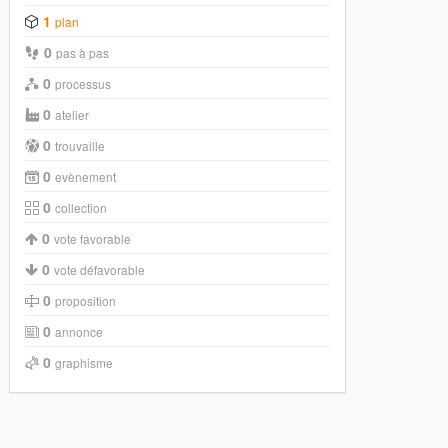
1
plan
0
pas à pas
0
processus
0
atelier
0
trouvaille
0
evènement
0
collection
0
vote favorable
0
vote défavorable
0
proposition
0
annonce
0
graphisme