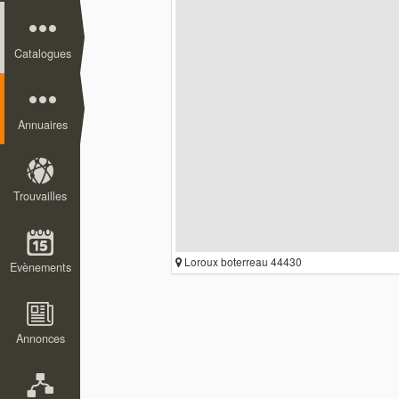
Catalogues
Annuaires
Trouvailles
Loroux boterreau 44430
Evènements
Annonces