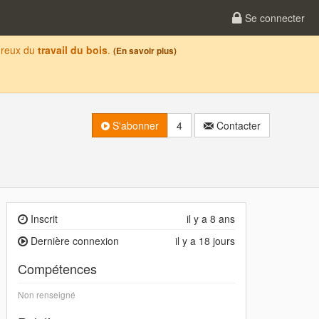
Se connecter
oureux du
travail du bois
.
(En savoir plus)
S'abonner
4
Contacter
Inscrit
il y a 8 ans
Dernière connexion
il y a 18 jours
Compétences
Non renseigné