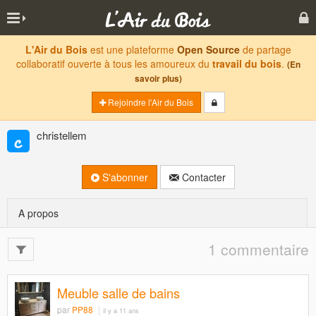
L'Air du Bois
est une plateforme
Open Source
de partage
collaboratif ouverte à tous les amoureux du
travail du bois
.
(En
savoir plus)
Rejoindre l'Air du Bois
christellem
S'abonner
Contacter
A propos
1 commentaire
Meuble salle de bains
par
PP88
il y a 11 ans