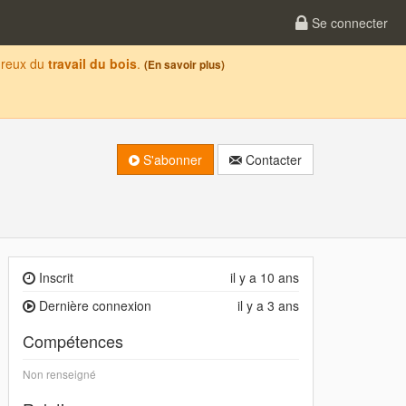
Se connecter
oureux du
travail du bois
.
(En savoir plus)
S'abonner
Contacter
Inscrit
il y a 10 ans
Dernière connexion
il y a 3 ans
Compétences
Non renseigné