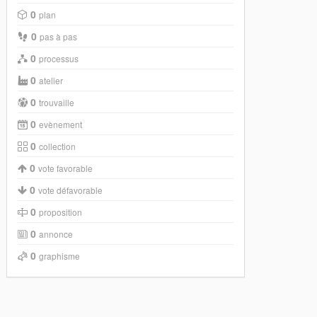
0
plan
0
pas à pas
0
processus
0
atelier
0
trouvaille
0
evènement
0
collection
0
vote favorable
0
vote défavorable
0
proposition
0
annonce
0
graphisme