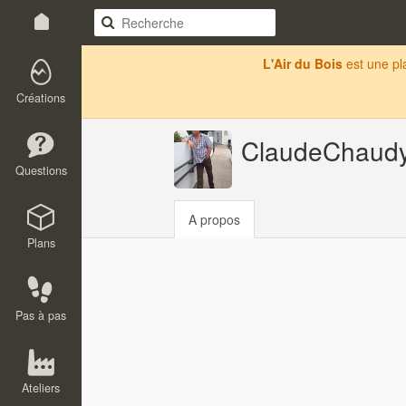
L'Air du Bois
est une p
Créations
ClaudeChaud
Questions
A propos
Plans
Pas à pas
Ateliers