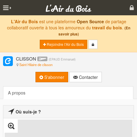
L'Air du Bois
est une plateforme
Open Source
de partage
collaboratif ouverte à tous les amoureux du
travail du bois
.
(En
savoir plus)
Rejoindre l'Air du Bois
CLISSON
(
EPAUD Emmanuel
)
Saint Hilaire de clisson
S'abonner
Contacter
A propos
Où suis-je ?