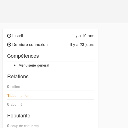
Inscrit
il y a 10 ans
Dernière connexion
il y a 23 jours
Compétences
Menuiserie general
Relations
0
collectif
1
abonnement
0
abonné
Popularité
0
coup de coeur reçu