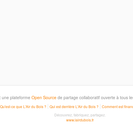
t une plateforme
Open Source
de partage collaboratif ouverte à tous 
Qu'est-ce que L'Air du Bois ?
Qui est derrière L'Air du Bois ?
Comment est financ
Découvrez, fabriquez, partagez.
www.lairdubois.fr