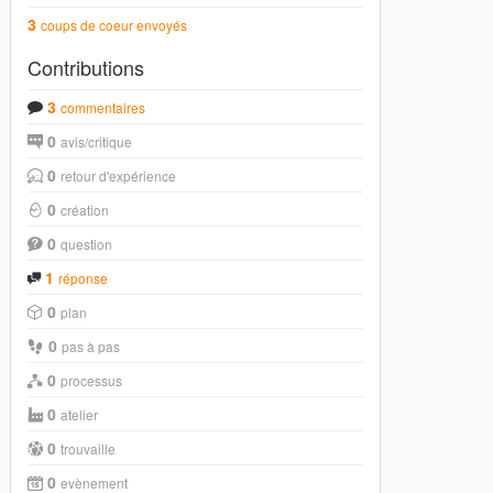
3
coups de coeur envoyés
Contributions
3
commentaires
0
avis/critique
0
retour d'expérience
0
création
0
question
1
réponse
0
plan
0
pas à pas
0
processus
0
atelier
0
trouvaille
0
evènement