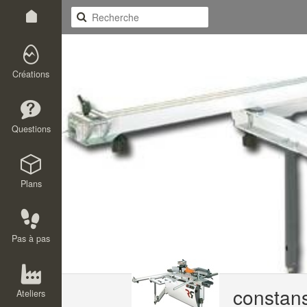
Créations
Questions
Plans
Pas à pas
constan
Ateliers