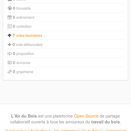
0
trouvaille
0
evènement
0
collection
7
votes favorables
0
vote défavorable
0
proposition
0
annonce
0
graphisme
L'Air du Bois
est une plateforme
Open Source
de partage
collaboratif ouverte à tous les amoureux du
travail du bois
.
Qu'est-ce que L'Air du Bois ?
Qui est derrière L'Air du Bois ?
Comment est