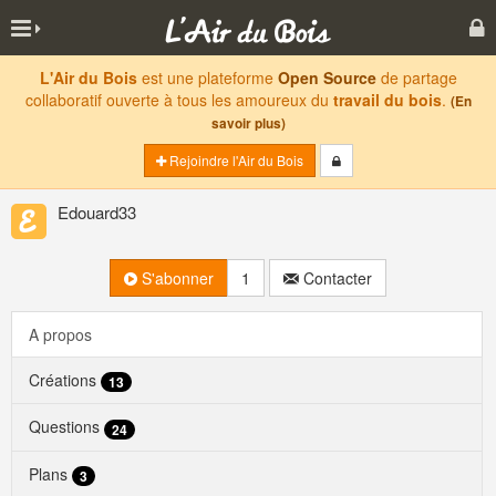
L'Air du Bois
est une plateforme
Open Source
de partage
collaboratif ouverte à tous les amoureux du
travail du bois
.
(En
savoir plus)
Rejoindre l'Air du Bois
Edouard33
S'abonner
1
Contacter
A propos
Créations
13
Questions
24
Plans
3