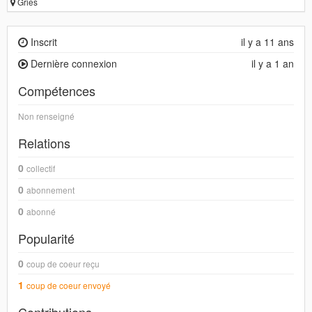
Gries
Inscrit
il y a 11 ans
Dernière connexion
il y a 1 an
Compétences
Non renseigné
Relations
0
collectif
0
abonnement
0
abonné
Popularité
0
coup de coeur reçu
1
coup de coeur envoyé
Contributions