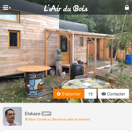
S'abonner
15
Contacter
Elokaze
Vieux-Condé ou Servance selon le moment