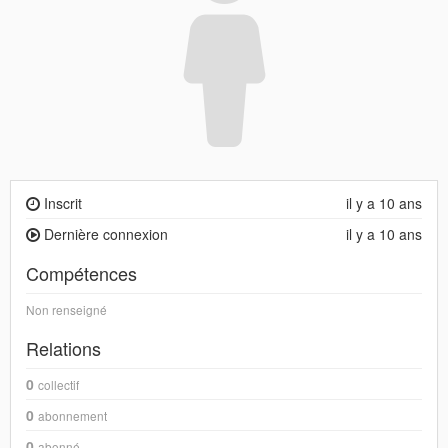
Inscrit
il y a 10 ans
Dernière connexion
il y a 10 ans
Compétences
Non renseigné
Relations
0
collectif
0
abonnement
0
abonné