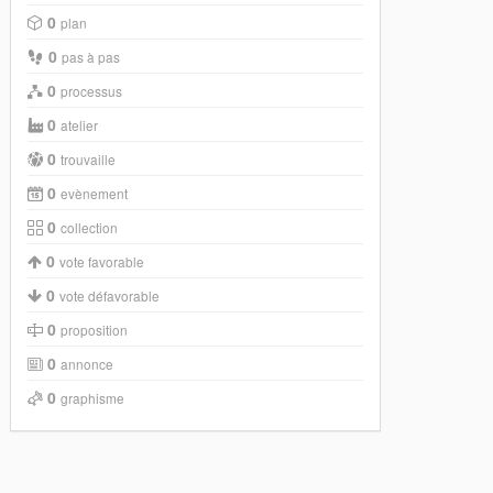
0
plan
0
pas à pas
0
processus
0
atelier
0
trouvaille
0
evènement
0
collection
0
vote favorable
0
vote défavorable
0
proposition
0
annonce
0
graphisme