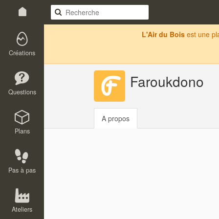
L'Air du Bois
est une p
Créations
Faroukdono
Questions
A propos
Plans
Pas à pas
Ateliers