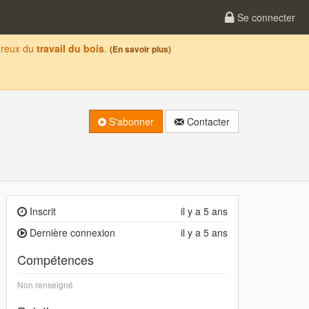
Se connecter
oureux du
travail du bois
.
(En savoir plus)
S'abonner
Contacter
Inscrit
il y a 5 ans
Dernière connexion
il y a 5 ans
Compétences
Non renseigné