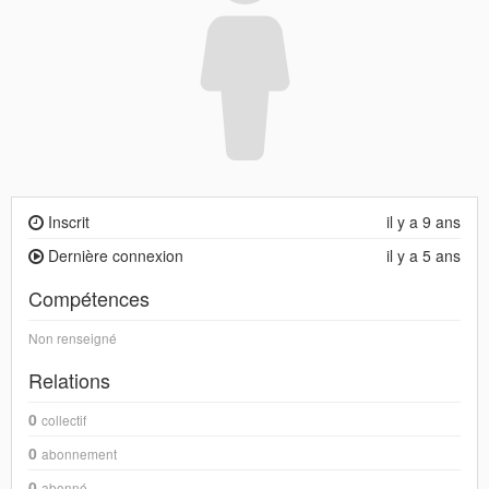
Inscrit
il y a 9 ans
Dernière connexion
il y a 5 ans
Compétences
Non renseigné
Relations
0
collectif
0
abonnement
0
abonné