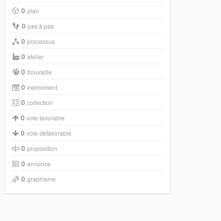
0
plan
0
pas à pas
0
processus
0
atelier
0
trouvaille
0
evènement
0
collection
0
vote favorable
0
vote défavorable
0
proposition
0
annonce
0
graphisme