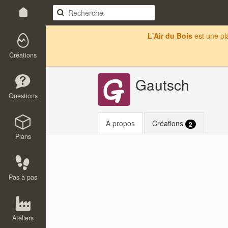
L'Air du Bois
est une p
Créations
Gautsch
Questions
A propos
Créations
2
Plans
Pas à pas
Ateliers