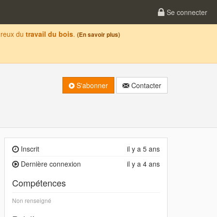
Se connecter
oureux du
travail du bois
.
(En savoir plus)
S'abonner
Contacter
Inscrit
il y a 5 ans
Dernière connexion
il y a 4 ans
Compétences
Non renseigné