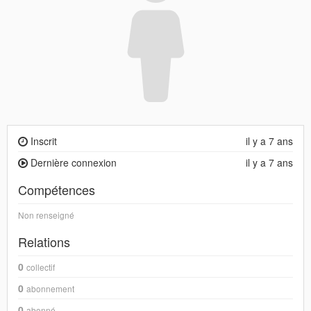
Inscrit
il y a 7 ans
Dernière connexion
il y a 7 ans
Compétences
Non renseigné
Relations
0
collectif
0
abonnement
0
abonné