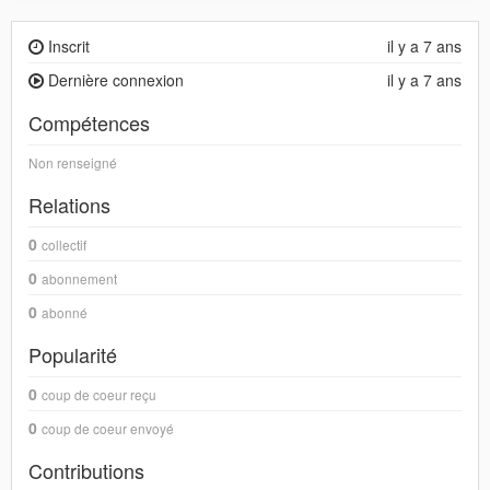
Inscrit
il y a 7 ans
Dernière connexion
il y a 7 ans
Compétences
Non renseigné
Relations
0
collectif
0
abonnement
0
abonné
Popularité
0
coup de coeur reçu
0
coup de coeur envoyé
Contributions