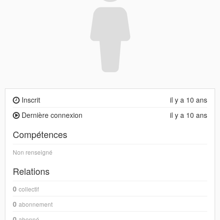
Inscrit
il y a 10 ans
Dernière connexion
il y a 10 ans
Compétences
Non renseigné
Relations
0
collectif
0
abonnement
0
abonné