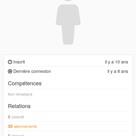
Inscrit
il y a 10 ans
Dernière connexion
il y a 8 ans
Compétences
Non renseigné
Relations
0
collectif
30
abonnements
0
abonné