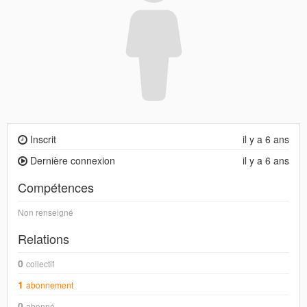
Inscrit
il y a 6 ans
Dernière connexion
il y a 6 ans
Compétences
Non renseigné
Relations
0
collectif
1
abonnement
0
abonné