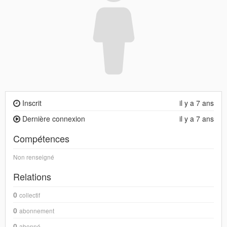
Inscrit
il y a 7 ans
Dernière connexion
il y a 7 ans
Compétences
Non renseigné
Relations
0
collectif
0
abonnement
0
abonné