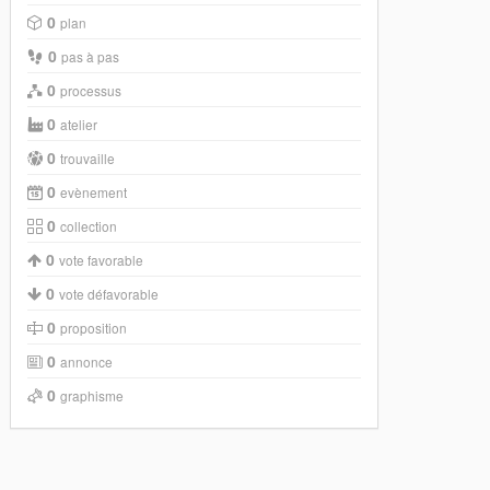
0
plan
0
pas à pas
0
processus
0
atelier
0
trouvaille
0
evènement
0
collection
0
vote favorable
0
vote défavorable
0
proposition
0
annonce
0
graphisme