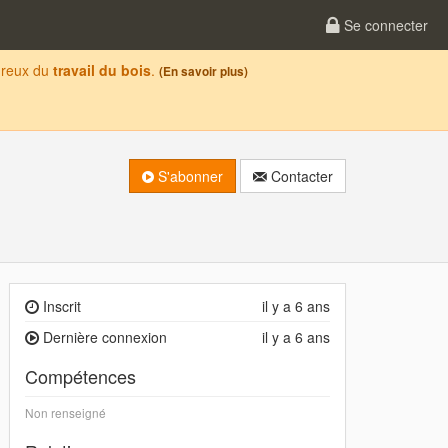
Se connecter
oureux du
travail du bois
.
(En savoir plus)
S'abonner
Contacter
Inscrit
il y a 6 ans
Dernière connexion
il y a 6 ans
Compétences
Non renseigné