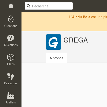
L'Air du Bois
est une p
Créations
GREGA
Questions
A propos
Plans
Pas à pas
Ateliers