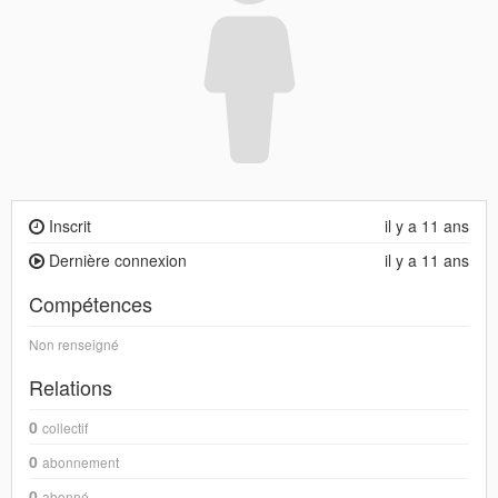
Inscrit
il y a 11 ans
Dernière connexion
il y a 11 ans
Compétences
Non renseigné
Relations
0
collectif
0
abonnement
0
abonné