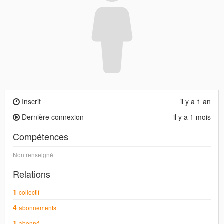
Inscrit
il y a 1 an
Dernière connexion
il y a 1 mois
Compétences
Non renseigné
Relations
1
collectif
4
abonnements
1
abonné