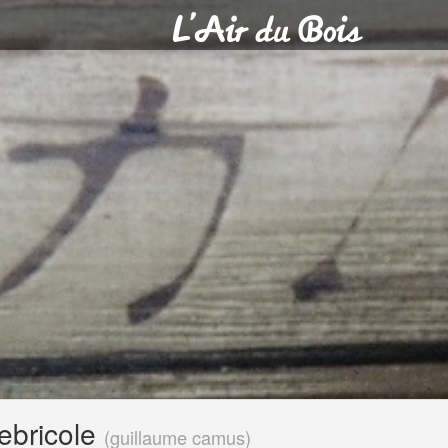
ebricole
(
guillaume camus
)