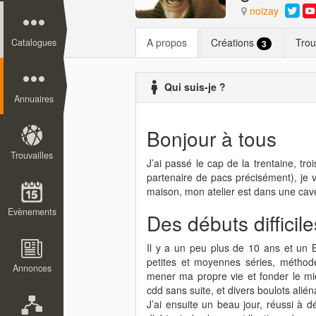
noizay
A propos
Créations
Trou
Catalogues
3
Qui suis-je ?
Annuaires
Bonjour à tous
Trouvailles
J’ai passé le cap de la trentaine, tr
partenaire de pacs précisément), je v
maison, mon atelier est dans une cave,
Evènements
Des débuts difficile
Il y a un peu plus de 10 ans et un B
petites et moyennes séries, méthodes
Annonces
mener ma propre vie et fonder le mi
cdd sans suite, et divers boulots alién
J’ai ensuite un beau jour, réussi à