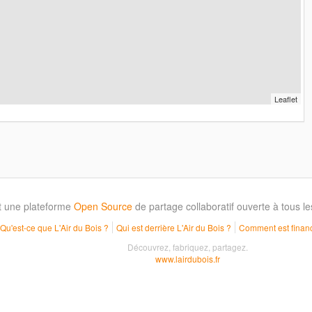
Leaflet
t une plateforme
Open Source
de partage collaboratif ouverte à tous 
Qu'est-ce que L'Air du Bois ?
Qui est derrière L'Air du Bois ?
Comment est financ
Découvrez, fabriquez, partagez.
www.lairdubois.fr