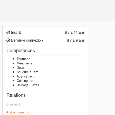
Inscrit
il y a 11 ans
Dernière connexion
il y a 9 ans
Compétences
Tournage
Menuiserie
Dessin
Soudure à l'arc
Agencement
Conception
Usinage 5 axes
Relations
0
collectif
4
abonnements