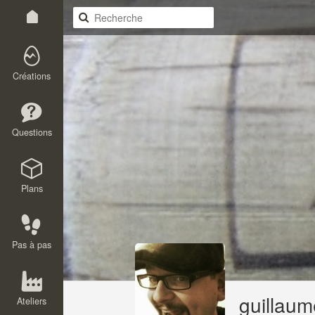
Créations
Questions
Plans
Pas à pas
guillaum
Ateliers