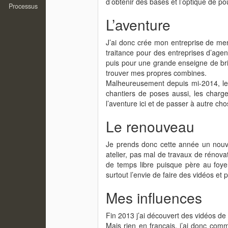
d’obtenir des bases et l’optique de po
Processus
L’aventure
J’ai donc crée mon entreprise de men
traitance pour des entreprises d’agen
puis pour une grande enseigne de bri
trouver mes propres combines.
Malheureusement depuis mi-2014, les 
chantiers de poses aussi, les charges
l’aventure ici et de passer à autre cho
Le renouveau
Je prends donc cette année un nouv
atelier, pas mal de travaux de rénova
de temps libre puisque père au foyer
surtout l’envie de faire des vidéos et 
Mes influences
Fin 2013 j’ai découvert des vidéos de
Mais rien en français, j’ai donc com