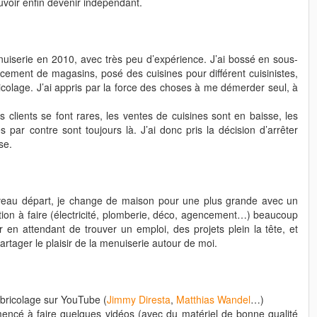
uvoir enfin devenir indépendant.
uiserie en 2010, avec très peu d’expérience. J’ai bossé en sous-
cement de magasins, posé des cuisines pour différent cuisinistes,
colage. J’ai appris par la force des choses à me démerder seul, à
clients se font rares, les ventes de cuisines sont en baisse, les
 par contre sont toujours là. J’ai donc pris la décision d’arrêter
se.
eau départ, je change de maison pour une plus grande avec un
tion à faire (électricité, plomberie, déco, agencement…) beaucoup
 en attendant de trouver un emploi, des projets plein la tête, et
partager le plaisir de la menuiserie autour de moi.
 bricolage sur YouTube (
Jimmy Diresta
,
Matthias Wandel
…)
mencé à faire quelques vidéos (avec du matériel de bonne qualité