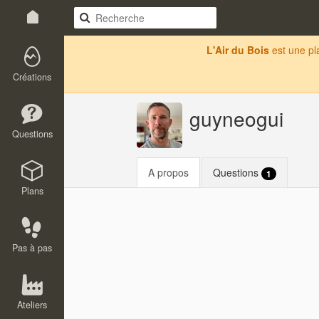
L'Air du Bois
est une p
Créations
guyneogui
Questions
A propos
Questions
1
Plans
Pas à pas
Ateliers