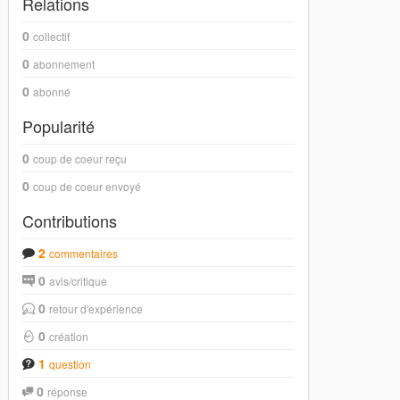
Relations
0
collectif
0
abonnement
0
abonné
Popularité
0
coup de coeur reçu
0
coup de coeur envoyé
Contributions
2
commentaires
0
avis/critique
0
retour d'expérience
0
création
1
question
0
réponse