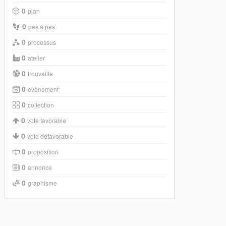
0
plan
0
pas à pas
0
processus
0
atelier
0
trouvaille
0
evènement
0
collection
0
vote favorable
0
vote défavorable
0
proposition
0
annonce
0
graphisme