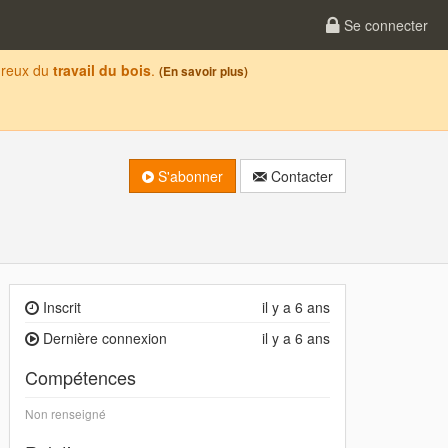
Se connecter
oureux du
travail du bois
.
(En savoir plus)
S'abonner
Contacter
Inscrit
il y a 6 ans
Dernière connexion
il y a 6 ans
Compétences
Non renseigné