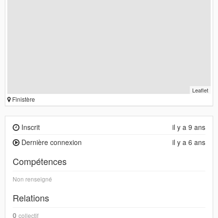
Leaflet
Finistère
Inscrit
il y a 9 ans
Dernière connexion
il y a 6 ans
Compétences
Non renseigné
Relations
0
collectif