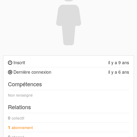
Inscrit
il y a 9 ans
Dernière connexion
il y a 6 ans
Compétences
Non renseigné
Relations
0
collectif
1
abonnement
0
abonné