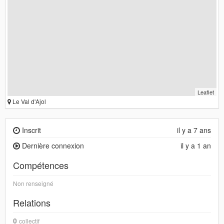
Leaflet
Le Val d'Ajol
Inscrit
il y a 7 ans
Dernière connexion
il y a 1 an
Compétences
Non renseigné
Relations
0
collectif