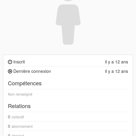
Inscrit
il y a 12 ans
Dernière connexion
il y a 12 ans
Compétences
Non renseigné
Relations
0
collectif
0
abonnement
0
abonné