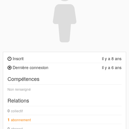
Inscrit
il y a 8 ans
Dernière connexion
il y a 6 ans
Compétences
Non renseigné
Relations
0
collectif
1
abonnement
0
abonné