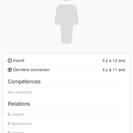
Inscrit
il y a 12 ans
Dernière connexion
il y a 11 ans
Compétences
Non renseigné
Relations
0
collectif
0
abonnement
0
abonné