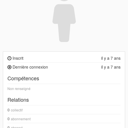
Inscrit
il y a 7 ans
Dernière connexion
il y a 7 ans
Compétences
Non renseigné
Relations
0
collectif
0
abonnement
0
abonné