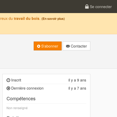
Se connecter
oureux du
travail du bois
.
(En savoir plus)
S'abonner
Contacter
Inscrit
il y a 9 ans
Dernière connexion
il y a 7 ans
Compétences
Non renseigné