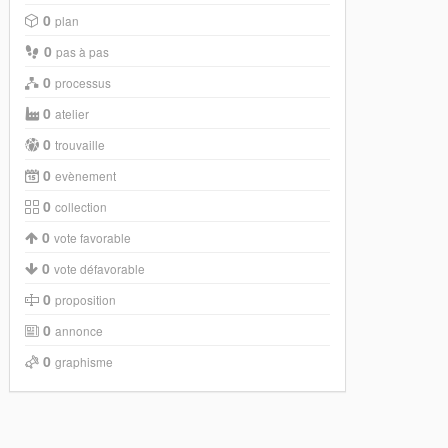
0
plan
0
pas à pas
0
processus
0
atelier
0
trouvaille
0
evènement
0
collection
0
vote favorable
0
vote défavorable
0
proposition
0
annonce
0
graphisme