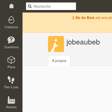
L'Air du Bois
est une p
Créations
jobeaubeb
Questions
A propos
Plans
Pas à pas
Ateliers